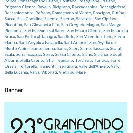
Pollica
,
Pontecagnano Faiano
,
Positano
,
Postiglione
,
Praiano
,
Prignano Cilento
,
Ravello
,
Ricigliano
,
Roccadaspide
,
Roccagloriosa
,
Roccapiemonte
,
Rofrano
,
Romagnano al Monte
,
Roscigno
,
Rutino
,
Sacco
,
Sala Consilina
,
Salento
,
Salerno
,
Salvitelle
,
San Cipriano
Picentino
,
San Giovanni a Piro
,
San Gregorio Magno
,
San Mango
Piemonte
,
San Marzano sul Sarno
,
San Mauro Cilento
,
San Mauro La
Bruca
,
San Pietro al Tanagro
,
San Rufo
,
San Valentino Torio
,
Santa
Marina
,
Sant'Angelo a Fasanella
,
Sant'Arsenio
,
Sant'Egidio del
Monte Albino
,
Santomenna
,
Sanza
,
Sapri
,
Sarno
,
Sassano
,
Scafati
,
Scala
,
Serramezzana
,
Serre
,
Sessa Cilento
,
Siano
,
Sicignano degli
Alburni
,
Stella Cilento
,
Stio
,
Teggiano
,
Torchiara
,
Torraca
,
Torre
Orsaia
,
Tortorella
,
Tramonti
,
Trentinara
,
Valle dell'Angelo
,
Vallo
della Lucania
,
Valva
,
Vibonati
,
Vietri sul Mare
,
Banner