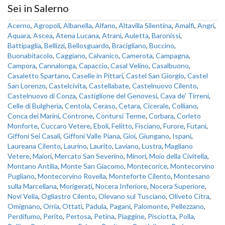
Sei in Salerno
Acerno
,
Agropoli
,
Albanella
,
Alfano
,
Altavilla Silentina
,
Amalfi
,
Angri
,
Aquara
,
Ascea
,
Atena Lucana
,
Atrani
,
Auletta
,
Baronissi
,
Battipaglia
,
Bellizzi
,
Bellosguardo
,
Bracigliano
,
Buccino
,
Buonabitacolo
,
Caggiano
,
Calvanico
,
Camerota
,
Campagna
,
Campora
,
Cannalonga
,
Capaccio
,
Casal Velino
,
Casalbuono
,
Casaletto Spartano
,
Caselle in Pittari
,
Castel San Giorgio
,
Castel
San Lorenzo
,
Castelcivita
,
Castellabate
,
Castelnuovo Cilento
,
Castelnuovo di Conza
,
Castiglione del Genovesi
,
Cava de' Tirreni
,
Celle di Bulgheria
,
Centola
,
Ceraso
,
Cetara
,
Cicerale
,
Colliano
,
Conca dei Marini
,
Controne
,
Contursi Terme
,
Corbara
,
Corleto
Monforte
,
Cuccaro Vetere
,
Eboli
,
Felitto
,
Fisciano
,
Furore
,
Futani
,
Giffoni Sei Casali
,
Giffoni Valle Piana
,
Gioi
,
Giungano
,
Ispani
,
Laureana Cilento
,
Laurino
,
Laurito
,
Laviano
,
Lustra
,
Magliano
Vetere
,
Maiori
,
Mercato San Severino
,
Minori
,
Moio della Civitella
,
Montano Antilia
,
Monte San Giacomo
,
Montecorice
,
Montecorvino
Pugliano
,
Montecorvino Rovella
,
Monteforte Cilento
,
Montesano
sulla Marcellana
,
Morigerati
,
Nocera Inferiore
,
Nocera Superiore
,
Novi Velia
,
Ogliastro Cilento
,
Olevano sul Tusciano
,
Oliveto Citra
,
Omignano
,
Orria
,
Ottati
,
Padula
,
Pagani
,
Palomonte
,
Pellezzano
,
Perdifumo
,
Perito
,
Pertosa
,
Petina
,
Piaggine
,
Pisciotta
,
Polla
,