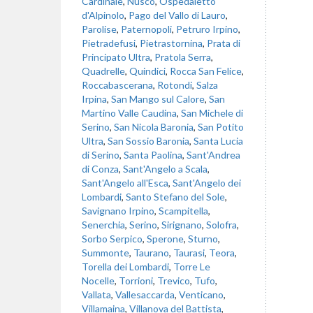
Cardinale
,
Nusco
,
Ospedaletto
d'Alpinolo
,
Pago del Vallo di Lauro
,
Parolise
,
Paternopoli
,
Petruro Irpino
,
Pietradefusi
,
Pietrastornina
,
Prata di
Principato Ultra
,
Pratola Serra
,
Quadrelle
,
Quindici
,
Rocca San Felice
,
Roccabascerana
,
Rotondi
,
Salza
Irpina
,
San Mango sul Calore
,
San
Martino Valle Caudina
,
San Michele di
Serino
,
San Nicola Baronia
,
San Potito
Ultra
,
San Sossio Baronia
,
Santa Lucia
di Serino
,
Santa Paolina
,
Sant'Andrea
di Conza
,
Sant'Angelo a Scala
,
Sant'Angelo all'Esca
,
Sant'Angelo dei
Lombardi
,
Santo Stefano del Sole
,
Savignano Irpino
,
Scampitella
,
Senerchia
,
Serino
,
Sirignano
,
Solofra
,
Sorbo Serpico
,
Sperone
,
Sturno
,
Summonte
,
Taurano
,
Taurasi
,
Teora
,
Torella dei Lombardi
,
Torre Le
Nocelle
,
Torrioni
,
Trevico
,
Tufo
,
Vallata
,
Vallesaccarda
,
Venticano
,
Villamaina
,
Villanova del Battista
,