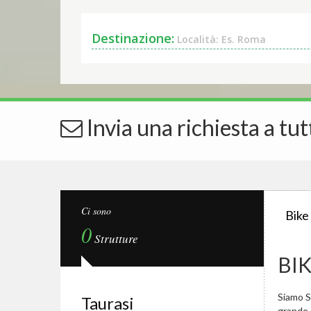
Destinazione:
Località: Es. Roma
Invia una richiesta a tut
Ci sono
Bike
0
Strutture
BI
Siamo Sp
Taurasi
grande.