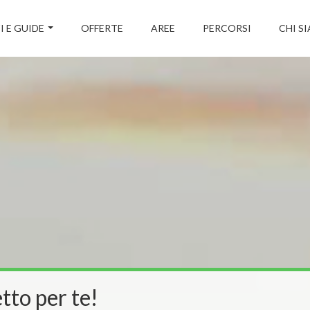
I E GUIDE
OFFERTE
AREE
PERCORSI
CHI S
tto per te!