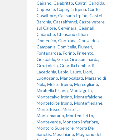
Cairano
,
Calabritto
,
Calitri
,
Candida
,
Caposele
,
Capriglia Irpina
,
Carife
,
Casalbore
,
Cassano Irpino
,
Castel
Baronia
,
Castelfranci
,
Castelvetere
sul Calore
,
Cervinara
,
Cesinali
,
Chianche
,
Chiusano di San
Domenico
,
Contrada
,
Conza della
Campania
,
Domicella
,
Flumeri
,
Fontanarosa
,
Forino
,
Frigento
,
Gesualdo
,
Greci
,
Grottaminarda
,
Grottolella
,
Guardia Lombardi
,
Lacedonia
,
Lapio
,
Lauro
,
Lioni
,
Luogosano
,
Manocalzati
,
Marzano di
Nola
,
Melito Irpino
,
Mercogliano
,
Mirabella Eclano
,
Montaguto
,
Montecalvo Irpino
,
Montefalcione
,
Monteforte Irpino
,
Montefredane
,
Montefusco
,
Montella
,
Montemarano
,
Montemiletto
,
Monteverde
,
Montoro Inferiore
,
Montoro Superiore
,
Morra De
Sanctis
,
Moschiano
,
Mugnano del