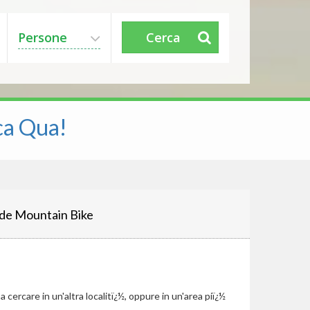
Persone
Cerca
ca Qua!
de Mountain Bike
cercare in un'altra localitï¿½, oppure in un'area piï¿½