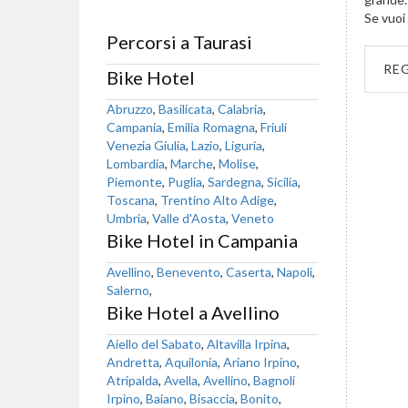
Se vuoi 
Percorsi a Taurasi
RE
Bike Hotel
Abruzzo
,
Basilicata
,
Calabria
,
Campania
,
Emilia Romagna
,
Friuli
Venezia Giulia
,
Lazio
,
Liguria
,
Lombardia
,
Marche
,
Molise
,
Piemonte
,
Puglia
,
Sardegna
,
Sicilia
,
Toscana
,
Trentino Alto Adige
,
Umbria
,
Valle d'Aosta
,
Veneto
Bike Hotel in Campania
Avellino
,
Benevento
,
Caserta
,
Napoli
,
Salerno
,
Bike Hotel a Avellino
Aiello del Sabato
,
Altavilla Irpina
,
Andretta
,
Aquilonia
,
Ariano Irpino
,
Atripalda
,
Avella
,
Avellino
,
Bagnoli
Irpino
,
Baiano
,
Bisaccia
,
Bonito
,