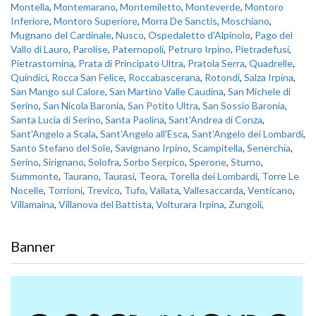
Montella
,
Montemarano
,
Montemiletto
,
Monteverde
,
Montoro
Inferiore
,
Montoro Superiore
,
Morra De Sanctis
,
Moschiano
,
Mugnano del Cardinale
,
Nusco
,
Ospedaletto d'Alpinolo
,
Pago del
Vallo di Lauro
,
Parolise
,
Paternopoli
,
Petruro Irpino
,
Pietradefusi
,
Pietrastornina
,
Prata di Principato Ultra
,
Pratola Serra
,
Quadrelle
,
Quindici
,
Rocca San Felice
,
Roccabascerana
,
Rotondi
,
Salza Irpina
,
San Mango sul Calore
,
San Martino Valle Caudina
,
San Michele di
Serino
,
San Nicola Baronia
,
San Potito Ultra
,
San Sossio Baronia
,
Santa Lucia di Serino
,
Santa Paolina
,
Sant'Andrea di Conza
,
Sant'Angelo a Scala
,
Sant'Angelo all'Esca
,
Sant'Angelo dei Lombardi
,
Santo Stefano del Sole
,
Savignano Irpino
,
Scampitella
,
Senerchia
,
Serino
,
Sirignano
,
Solofra
,
Sorbo Serpico
,
Sperone
,
Sturno
,
Summonte
,
Taurano
,
Taurasi
,
Teora
,
Torella dei Lombardi
,
Torre Le
Nocelle
,
Torrioni
,
Trevico
,
Tufo
,
Vallata
,
Vallesaccarda
,
Venticano
,
Villamaina
,
Villanova del Battista
,
Volturara Irpina
,
Zungoli
,
Banner