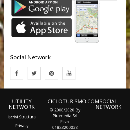
Social Network
UTILITY
CICLOTURISMO.COM
SOCIAL
NETWORK
NETWORK
© 2008/2020 By
Piramedia Srl
Iscrivi Struttura
P.iva:
Privacy
01828200038