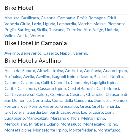
Bike Hotel
Abruzzo
,
Basilicata
,
Calabria
,
Campania
,
Emilia Romagna
,
Friuli
Venezia Giulia
,
Lazio
,
Liguria
,
Lombardia
,
Marche
,
Molise
,
Piemonte
,
Puglia
,
Sardegna
,
Sicilia
,
Toscana
,
Trentino Alto Adige
,
Umbria
,
Valle d'Aosta
,
Veneto
Bike Hotel in Campania
Avellino
,
Benevento
,
Caserta
,
Napoli
,
Salerno
,
Bike Hotel a Avellino
Aiello del Sabato
,
Altavilla Irpina
,
Andretta
,
Aquilonia
,
Ariano Irpino
,
Atripalda
,
Avella
,
Avellino
,
Bagnoli Irpino
,
Baiano
,
Bisaccia
,
Bonito
,
Cairano
,
Calabritto
,
Calitri
,
Candida
,
Caposele
,
Capriglia Irpina
,
Carife
,
Casalbore
,
Cassano Irpino
,
Castel Baronia
,
Castelfranci
,
Castelvetere sul Calore
,
Cervinara
,
Cesinali
,
Chianche
,
Chiusano di
San Domenico
,
Contrada
,
Conza della Campania
,
Domicella
,
Flumeri
,
Fontanarosa
,
Forino
,
Frigento
,
Gesualdo
,
Greci
,
Grottaminarda
,
Grottolella
,
Guardia Lombardi
,
Lacedonia
,
Lapio
,
Lauro
,
Lioni
,
Luogosano
,
Manocalzati
,
Marzano di Nola
,
Melito Irpino
,
Mercogliano
,
Mirabella Eclano
,
Montaguto
,
Montecalvo Irpino
,
Montefalcione
,
Monteforte Irpino
,
Montefredane
,
Montefusco
,