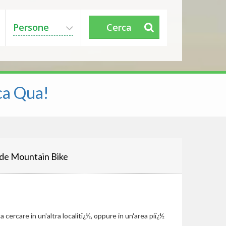
Persone
Cerca
ca Qua!
de Mountain Bike
cercare in un'altra localitï¿½, oppure in un'area piï¿½