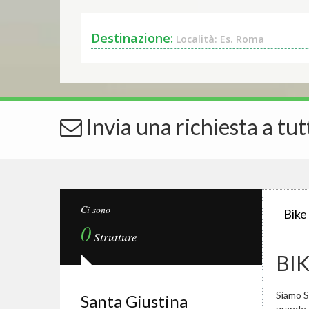
Destinazione:
Località: Es. Roma
Invia una richiesta a tut
Ci sono
Bike
0
Strutture
BI
Siamo Sp
Santa Giustina
grande.