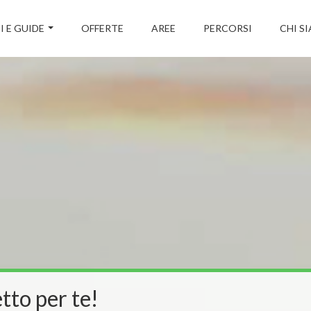
I E GUIDE
OFFERTE
AREE
PERCORSI
CHI S
tto per te!