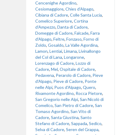
Cencenighe Agordino
,
Cesiomaggiore
,
Chies d'Alpago
,
Cibiana di Cadore
,
Colle Santa Lucia
,
Comelico Superiore
,
Cortina
d'Ampezzo
,
Danta di Cadore
,
Domegge di Cadore
,
Falcade
,
Farra
d'Alpago
,
Feltre
,
Fonzaso
,
Forno di
Zoldo
,
Gosaldo
,
La Valle Agordina
,
Lamon
,
Lentiai
,
Limana
,
Livinallongo
del Col di Lana
,
Longarone
,
Lorenzago di Cadore
,
Lozzo di
Cadore
,
Mel
,
Ospitale di Cadore
,
Pedavena
,
Perarolo di Cadore
,
Pieve
d'Alpago
,
Pieve di Cadore
,
Ponte
nelle Alpi
,
Puos d'Alpago
,
Quero
,
Rivamonte Agordino
,
Rocca Pietore
,
San Gregorio nelle Alpi
,
San Nicolò di
Comelico
,
San Pietro di Cadore
,
San
Tomaso Agordino
,
San Vito di
Cadore
,
Santa Giustina
,
Santo
Stefano di Cadore
,
Sappada
,
Sedico
,
Selva di Cadore
,
Seren del Grappa
,