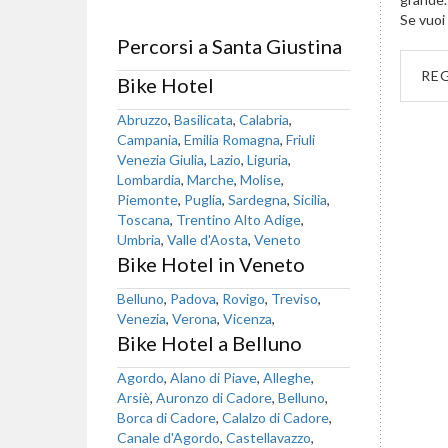
Se vuoi 
Percorsi a Santa Giustina
RE
Bike Hotel
Abruzzo
,
Basilicata
,
Calabria
,
Campania
,
Emilia Romagna
,
Friuli
Venezia Giulia
,
Lazio
,
Liguria
,
Lombardia
,
Marche
,
Molise
,
Piemonte
,
Puglia
,
Sardegna
,
Sicilia
,
Toscana
,
Trentino Alto Adige
,
Umbria
,
Valle d'Aosta
,
Veneto
Bike Hotel in Veneto
Belluno
,
Padova
,
Rovigo
,
Treviso
,
Venezia
,
Verona
,
Vicenza
,
Bike Hotel a Belluno
Agordo
,
Alano di Piave
,
Alleghe
,
Arsiè
,
Auronzo di Cadore
,
Belluno
,
Borca di Cadore
,
Calalzo di Cadore
,
Canale d'Agordo
,
Castellavazzo
,