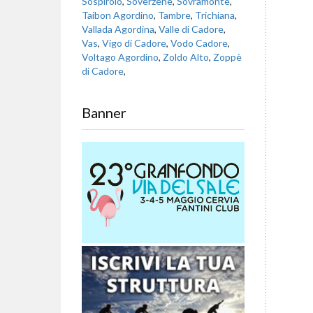
Sospirolo
,
Soverzene
,
Sovramonte
,
Taibon Agordino
,
Tambre
,
Trichiana
,
Vallada Agordina
,
Valle di Cadore
,
Vas
,
Vigo di Cadore
,
Vodo Cadore
,
Voltago Agordino
,
Zoldo Alto
,
Zoppè
di Cadore
,
Banner