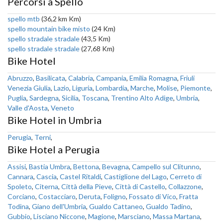
Percorsi a Spello
spello mtb
(36,2 km Km)
spello mountain bike misto
(24 Km)
spello stradale stradale
(43,5 Km)
spello stradale stradale
(27,68 Km)
Bike Hotel
Abruzzo
,
Basilicata
,
Calabria
,
Campania
,
Emilia Romagna
,
Friuli
Venezia Giulia
,
Lazio
,
Liguria
,
Lombardia
,
Marche
,
Molise
,
Piemonte
,
Puglia
,
Sardegna
,
Sicilia
,
Toscana
,
Trentino Alto Adige
,
Umbria
,
Valle d'Aosta
,
Veneto
Bike Hotel in Umbria
Perugia
,
Terni
,
Bike Hotel a Perugia
Assisi
,
Bastia Umbra
,
Bettona
,
Bevagna
,
Campello sul Clitunno
,
Cannara
,
Cascia
,
Castel Ritaldi
,
Castiglione del Lago
,
Cerreto di
Spoleto
,
Citerna
,
Città della Pieve
,
Città di Castello
,
Collazzone
,
Corciano
,
Costacciaro
,
Deruta
,
Foligno
,
Fossato di Vico
,
Fratta
Todina
,
Giano dell'Umbria
,
Gualdo Cattaneo
,
Gualdo Tadino
,
Gubbio
,
Lisciano Niccone
,
Magione
,
Marsciano
,
Massa Martana
,