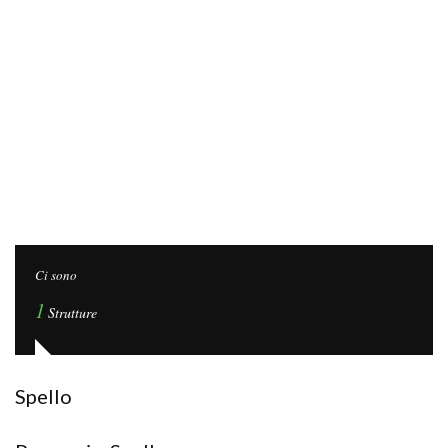
Ci sono
1
Strutture
Spello