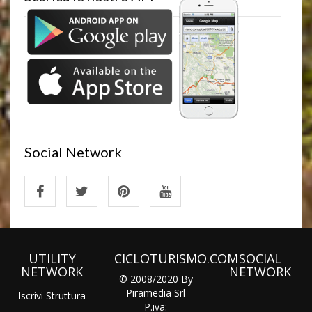
Social Network
UTILITY
CICLOTURISMO.COM
SOCIAL
NETWORK
NETWORK
© 2008/2020 By
Piramedia Srl
Iscrivi Struttura
P.iva: