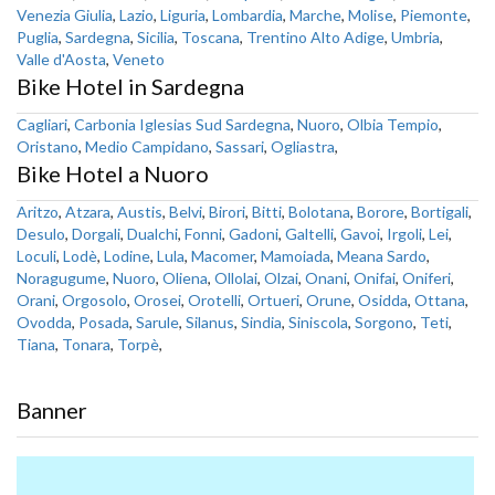
Venezia Giulia
,
Lazio
,
Liguria
,
Lombardia
,
Marche
,
Molise
,
Piemonte
,
Puglia
,
Sardegna
,
Sicilia
,
Toscana
,
Trentino Alto Adige
,
Umbria
,
Valle d'Aosta
,
Veneto
Bike Hotel in Sardegna
Cagliari
,
Carbonia Iglesias Sud Sardegna
,
Nuoro
,
Olbia Tempio
,
Oristano
,
Medio Campidano
,
Sassari
,
Ogliastra
,
Bike Hotel a Nuoro
Aritzo
,
Atzara
,
Austis
,
Belvi
,
Birori
,
Bitti
,
Bolotana
,
Borore
,
Bortigali
,
Desulo
,
Dorgali
,
Dualchi
,
Fonni
,
Gadoni
,
Galtelli
,
Gavoi
,
Irgoli
,
Lei
,
Loculi
,
Lodè
,
Lodine
,
Lula
,
Macomer
,
Mamoiada
,
Meana Sardo
,
Noragugume
,
Nuoro
,
Oliena
,
Ollolai
,
Olzai
,
Onani
,
Onifai
,
Oniferi
,
Orani
,
Orgosolo
,
Orosei
,
Orotelli
,
Ortueri
,
Orune
,
Osidda
,
Ottana
,
Ovodda
,
Posada
,
Sarule
,
Silanus
,
Sindia
,
Siniscola
,
Sorgono
,
Teti
,
Tiana
,
Tonara
,
Torpè
,
Banner