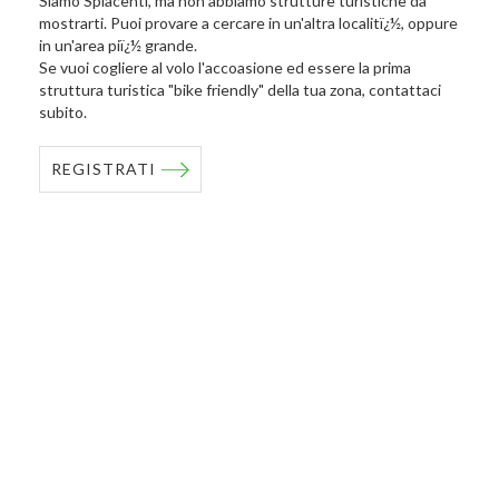
Siamo Spiacenti, ma non abbiamo strutture turistiche da
mostrarti. Puoi provare a cercare in un'altra localitï¿½, oppure
in un'area piï¿½ grande.
Se vuoi cogliere al volo l'accoasione ed essere la prima
struttura turistica "bike friendly" della tua zona, contattaci
subito.
REGISTRATI