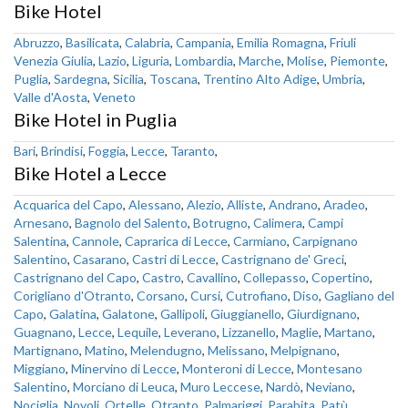
Bike Hotel
Abruzzo
,
Basilicata
,
Calabria
,
Campania
,
Emilia Romagna
,
Friuli
Venezia Giulia
,
Lazio
,
Liguria
,
Lombardia
,
Marche
,
Molise
,
Piemonte
,
Puglia
,
Sardegna
,
Sicilia
,
Toscana
,
Trentino Alto Adige
,
Umbria
,
Valle d'Aosta
,
Veneto
Bike Hotel in Puglia
Bari
,
Brindisi
,
Foggia
,
Lecce
,
Taranto
,
Bike Hotel a Lecce
Acquarica del Capo
,
Alessano
,
Alezio
,
Alliste
,
Andrano
,
Aradeo
,
Arnesano
,
Bagnolo del Salento
,
Botrugno
,
Calimera
,
Campi
Salentina
,
Cannole
,
Caprarica di Lecce
,
Carmiano
,
Carpignano
Salentino
,
Casarano
,
Castri di Lecce
,
Castrignano de' Greci
,
Castrignano del Capo
,
Castro
,
Cavallino
,
Collepasso
,
Copertino
,
Corigliano d'Otranto
,
Corsano
,
Cursi
,
Cutrofiano
,
Diso
,
Gagliano del
Capo
,
Galatina
,
Galatone
,
Gallipoli
,
Giuggianello
,
Giurdignano
,
Guagnano
,
Lecce
,
Lequile
,
Leverano
,
Lizzanello
,
Maglie
,
Martano
,
Martignano
,
Matino
,
Melendugno
,
Melissano
,
Melpignano
,
Miggiano
,
Minervino di Lecce
,
Monteroni di Lecce
,
Montesano
Salentino
,
Morciano di Leuca
,
Muro Leccese
,
Nardò
,
Neviano
,
Nociglia
,
Novoli
,
Ortelle
,
Otranto
,
Palmariggi
,
Parabita
,
Patù
,