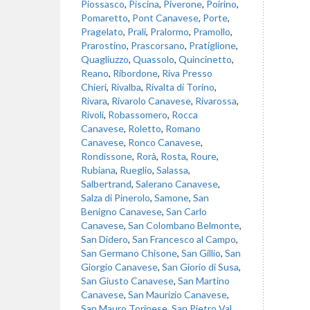
Piossasco
,
Piscina
,
Piverone
,
Poirino
,
Pomaretto
,
Pont Canavese
,
Porte
,
Pragelato
,
Prali
,
Pralormo
,
Pramollo
,
Prarostino
,
Prascorsano
,
Pratiglione
,
Quagliuzzo
,
Quassolo
,
Quincinetto
,
Reano
,
Ribordone
,
Riva Presso
Chieri
,
Rivalba
,
Rivalta di Torino
,
Rivara
,
Rivarolo Canavese
,
Rivarossa
,
Rivoli
,
Robassomero
,
Rocca
Canavese
,
Roletto
,
Romano
Canavese
,
Ronco Canavese
,
Rondissone
,
Rorà
,
Rosta
,
Roure
,
Rubiana
,
Rueglio
,
Salassa
,
Salbertrand
,
Salerano Canavese
,
Salza di Pinerolo
,
Samone
,
San
Benigno Canavese
,
San Carlo
Canavese
,
San Colombano Belmonte
,
San Didero
,
San Francesco al Campo
,
San Germano Chisone
,
San Gillio
,
San
Giorgio Canavese
,
San Giorio di Susa
,
San Giusto Canavese
,
San Martino
Canavese
,
San Maurizio Canavese
,
San Mauro Torinese
,
San Pietro Val