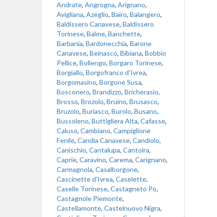
Andrate
,
Angrogna
,
Arignano
,
Avigliana
,
Azeglio
,
Bairo
,
Balangero
,
Baldissero Canavese
,
Baldissero
Torinese
,
Balme
,
Banchette
,
Barbania
,
Bardonecchia
,
Barone
Canavese
,
Beinasco
,
Bibiana
,
Bobbio
Pellice
,
Bollengo
,
Borgaro Torinese
,
Borgiallo
,
Borgofranco d'Ivrea
,
Borgomasino
,
Borgone Susa
,
Bosconero
,
Brandizzo
,
Bricherasio
,
Brosso
,
Brozolo
,
Bruino
,
Brusasco
,
Bruzolo
,
Buriasco
,
Burolo
,
Busano
,
Bussoleno
,
Buttigliera Alta
,
Cafasse
,
Caluso
,
Cambiano
,
Campiglione
Fenile
,
Candia Canavese
,
Candiolo
,
Canischio
,
Cantalupa
,
Cantoira
,
Caprie
,
Caravino
,
Carema
,
Carignano
,
Carmagnola
,
Casalborgone
,
Cascinette d'Ivrea
,
Caselette
,
Caselle Torinese
,
Castagneto Po
,
Castagnole Piemonte
,
Castellamonte
,
Castelnuovo Nigra
,