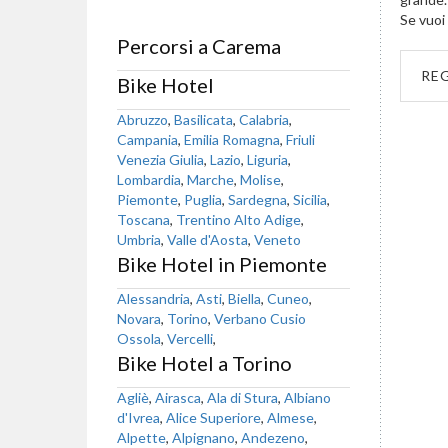
Se vuoi 
Percorsi a Carema
RE
Bike Hotel
Abruzzo
,
Basilicata
,
Calabria
,
Campania
,
Emilia Romagna
,
Friuli
Venezia Giulia
,
Lazio
,
Liguria
,
Lombardia
,
Marche
,
Molise
,
Piemonte
,
Puglia
,
Sardegna
,
Sicilia
,
Toscana
,
Trentino Alto Adige
,
Umbria
,
Valle d'Aosta
,
Veneto
Bike Hotel in Piemonte
Alessandria
,
Asti
,
Biella
,
Cuneo
,
Novara
,
Torino
,
Verbano Cusio
Ossola
,
Vercelli
,
Bike Hotel a Torino
Agliè
,
Airasca
,
Ala di Stura
,
Albiano
d'Ivrea
,
Alice Superiore
,
Almese
,
Alpette
,
Alpignano
,
Andezeno
,