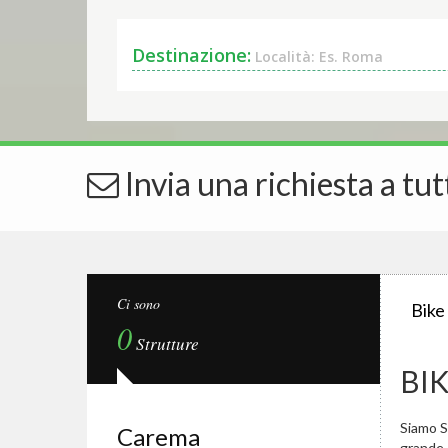
Destinazione:
Località: Es. Roma
Invia una richiesta a tut
Ci sono
Bike
0
Strutture
BI
Siamo Sp
Carema
grande.