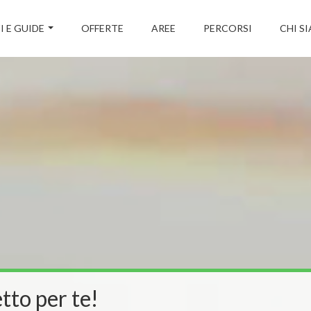
I E GUIDE
OFFERTE
AREE
PERCORSI
CHI S
tto per te!