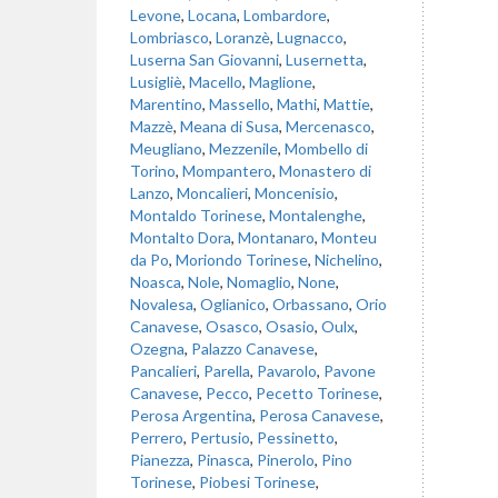
Levone
,
Locana
,
Lombardore
,
Lombriasco
,
Loranzè
,
Lugnacco
,
Luserna San Giovanni
,
Lusernetta
,
Lusigliè
,
Macello
,
Maglione
,
Marentino
,
Massello
,
Mathi
,
Mattie
,
Mazzè
,
Meana di Susa
,
Mercenasco
,
Meugliano
,
Mezzenile
,
Mombello di
Torino
,
Mompantero
,
Monastero di
Lanzo
,
Moncalieri
,
Moncenisio
,
Montaldo Torinese
,
Montalenghe
,
Montalto Dora
,
Montanaro
,
Monteu
da Po
,
Moriondo Torinese
,
Nichelino
,
Noasca
,
Nole
,
Nomaglio
,
None
,
Novalesa
,
Oglianico
,
Orbassano
,
Orio
Canavese
,
Osasco
,
Osasio
,
Oulx
,
Ozegna
,
Palazzo Canavese
,
Pancalieri
,
Parella
,
Pavarolo
,
Pavone
Canavese
,
Pecco
,
Pecetto Torinese
,
Perosa Argentina
,
Perosa Canavese
,
Perrero
,
Pertusio
,
Pessinetto
,
Pianezza
,
Pinasca
,
Pinerolo
,
Pino
Torinese
,
Piobesi Torinese
,