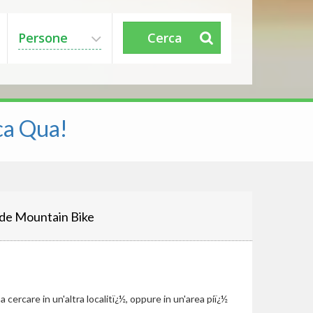
Persone
Cerca
ca Qua!
de Mountain Bike
cercare in un'altra localitï¿½, oppure in un'area piï¿½