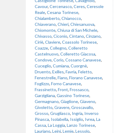
Castiglione Torinese
,
Cavagnolo
,
Cavour
,
Cercenasco
,
Ceres
,
Ceresole
Reale
,
Cesana Torinese
,
Chialamberto
,
Chianocco
,
Chiaverano
,
Chieri
,
Chiesanuova
,
Chiomonte
,
Chiusa di San Michele
,
Chivasso
,
Ciconio
,
Cintano
,
Cinzano
,
Ciriè
,
Claviere
,
Coassolo Torinese
,
Coazze
,
Collegno
,
Colleretto
Castelnuovo
,
Colleretto Giacosa
,
Condove
,
Corio
,
Cossano Canavese
,
Cuceglio
,
Cumiana
,
Cuorgnè
,
Druento
,
Exilles
,
Favria
,
Feletto
,
Fenestrelle
,
Fiano
,
Fiorano Canavese
,
Foglizzo
,
Forno Canavese
,
Frassinetto
,
Front
,
Frossasco
,
Garzigliana
,
Gassino Torinese
,
Germagnano
,
Giaglione
,
Giaveno
,
Givoletto
,
Gravere
,
Groscavallo
,
Grosso
,
Grugliasco
,
Ingria
,
Inverso
Pinasca
,
Isolabella
,
Issiglio
,
Ivrea
,
La
Cassa
,
La Loggia
,
Lanzo Torinese
,
Lauriano
,
Leini
,
Lemie
,
Lessolo
,