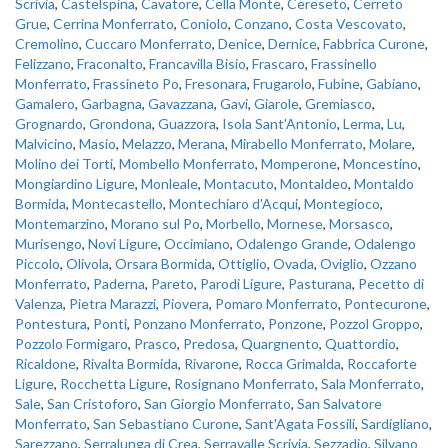
Scrivia
,
Castelspina
,
Cavatore
,
Cella Monte
,
Cereseto
,
Cerreto
Grue
,
Cerrina Monferrato
,
Coniolo
,
Conzano
,
Costa Vescovato
,
Cremolino
,
Cuccaro Monferrato
,
Denice
,
Dernice
,
Fabbrica Curone
,
Felizzano
,
Fraconalto
,
Francavilla Bisio
,
Frascaro
,
Frassinello
Monferrato
,
Frassineto Po
,
Fresonara
,
Frugarolo
,
Fubine
,
Gabiano
,
Gamalero
,
Garbagna
,
Gavazzana
,
Gavi
,
Giarole
,
Gremiasco
,
Grognardo
,
Grondona
,
Guazzora
,
Isola Sant'Antonio
,
Lerma
,
Lu
,
Malvicino
,
Masio
,
Melazzo
,
Merana
,
Mirabello Monferrato
,
Molare
,
Molino dei Torti
,
Mombello Monferrato
,
Momperone
,
Moncestino
,
Mongiardino Ligure
,
Monleale
,
Montacuto
,
Montaldeo
,
Montaldo
Bormida
,
Montecastello
,
Montechiaro d'Acqui
,
Montegioco
,
Montemarzino
,
Morano sul Po
,
Morbello
,
Mornese
,
Morsasco
,
Murisengo
,
Novi Ligure
,
Occimiano
,
Odalengo Grande
,
Odalengo
Piccolo
,
Olivola
,
Orsara Bormida
,
Ottiglio
,
Ovada
,
Oviglio
,
Ozzano
Monferrato
,
Paderna
,
Pareto
,
Parodi Ligure
,
Pasturana
,
Pecetto di
Valenza
,
Pietra Marazzi
,
Piovera
,
Pomaro Monferrato
,
Pontecurone
,
Pontestura
,
Ponti
,
Ponzano Monferrato
,
Ponzone
,
Pozzol Groppo
,
Pozzolo Formigaro
,
Prasco
,
Predosa
,
Quargnento
,
Quattordio
,
Ricaldone
,
Rivalta Bormida
,
Rivarone
,
Rocca Grimalda
,
Roccaforte
Ligure
,
Rocchetta Ligure
,
Rosignano Monferrato
,
Sala Monferrato
,
Sale
,
San Cristoforo
,
San Giorgio Monferrato
,
San Salvatore
Monferrato
,
San Sebastiano Curone
,
Sant'Agata Fossili
,
Sardigliano
,
Sarezzano
,
Serralunga di Crea
,
Serravalle Scrivia
,
Sezzadio
,
Silvano