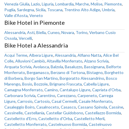
Venezia Giulia
,
Lazio
,
Liguria
,
Lombardia
,
Marche
,
Molise
,
Piemonte
,
Puglia
,
Sardegna
,
Sicilia
,
Toscana
,
Trentino Alto Adige
,
Umbria
,
Valle d'Aosta
,
Veneto
Bike Hotel in Piemonte
Alessandria
,
Asti
,
Biella
,
Cuneo
,
Novara
,
Torino
,
Verbano Cusio
Ossola
,
Vercelli
,
Bike Hotel a Alessandria
Acqui Terme
,
Albera Ligure
,
Alessandria
,
Alfiano Natta
,
Alice Bel
Colle
,
Alluvioni Cambiò
,
Altavilla Monferrato
,
Alzano Scrivia
,
Arquata Scrivia
,
Avolasca
,
Balzola
,
Basaluzzo
,
Bassignana
,
Belforte
Monferrato
,
Bergamasco
,
Berzano di Tortona
,
Bistagno
,
Borghetto
di Borbera
,
Borgo San Martino
,
Borgoratto Alessandrino
,
Bosco
Marengo
,
Bosio
,
Bozzole
,
Brignano Frascata
,
Cabella Ligure
,
Camagna Monferrato
,
Camino
,
Cantalupo Ligure
,
Capriata d'Orba
,
Carbonara Scrivia
,
Carentino
,
Carezzano
,
Carpeneto
,
Carrega
Ligure
,
Carrosio
,
Cartosio
,
Casal Cermelli
,
Casale Monferrato
,
Casaleggio Boiro
,
Casalnoceto
,
Casasco
,
Cassano Spinola
,
Cassine
,
Cassinelle
,
Castellania
,
Castellar Guidobono
,
Castellazzo Bormida
,
Castelletto d'Erro
,
Castelletto d'Orba
,
Castelletto Merli
,
Castelletto Monferrato
,
Castelnuovo Bormida
,
Castelnuovo