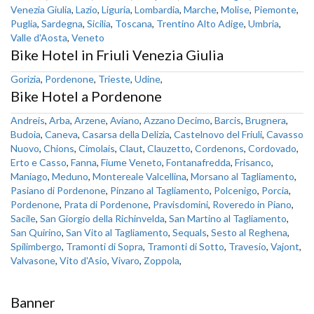
Venezia Giulia
,
Lazio
,
Liguria
,
Lombardia
,
Marche
,
Molise
,
Piemonte
,
Puglia
,
Sardegna
,
Sicilia
,
Toscana
,
Trentino Alto Adige
,
Umbria
,
Valle d'Aosta
,
Veneto
Bike Hotel in Friuli Venezia Giulia
Gorizia
,
Pordenone
,
Trieste
,
Udine
,
Bike Hotel a Pordenone
Andreis
,
Arba
,
Arzene
,
Aviano
,
Azzano Decimo
,
Barcis
,
Brugnera
,
Budoia
,
Caneva
,
Casarsa della Delizia
,
Castelnovo del Friuli
,
Cavasso
Nuovo
,
Chions
,
Cimolais
,
Claut
,
Clauzetto
,
Cordenons
,
Cordovado
,
Erto e Casso
,
Fanna
,
Fiume Veneto
,
Fontanafredda
,
Frisanco
,
Maniago
,
Meduno
,
Montereale Valcellina
,
Morsano al Tagliamento
,
Pasiano di Pordenone
,
Pinzano al Tagliamento
,
Polcenigo
,
Porcia
,
Pordenone
,
Prata di Pordenone
,
Pravisdomini
,
Roveredo in Piano
,
Sacile
,
San Giorgio della Richinvelda
,
San Martino al Tagliamento
,
San Quirino
,
San Vito al Tagliamento
,
Sequals
,
Sesto al Reghena
,
Spilimbergo
,
Tramonti di Sopra
,
Tramonti di Sotto
,
Travesio
,
Vajont
,
Valvasone
,
Vito d'Asio
,
Vivaro
,
Zoppola
,
Banner