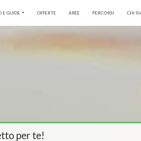
I E GUIDE
OFFERTE
AREE
PERCORSI
CHI S
tto per te!