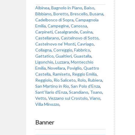
Albinea
,
Bagnolo in Piano
,
Baiso
,
Bibbiano
,
Boretto
,
Brescello
,
Busana
,
Cadelbosco di Sopra
,
Campagnola
Emilia
,
Campegine
,
Canossa
,
Carpineti
,
Casalgrande
,
Casina
,
Castellarano
,
Castelnovo di Sotto
,
Castelnovo ne' Monti
,
Cavriago
,
Collagna
,
Correggio
,
Fabbrico
,
Gattatico
,
Gualtieri
,
Guastalla
,
Ligonchio
,
Luzzara
,
Montecchio
Emilia
,
Novellara
,
Poviglio
,
Quattro
Castella
,
Ramiseto
,
Reggio Emilia
,
Reggiolo
,
Rio Saliceto
,
Rolo
,
Rubiera
,
San Martino in Rio
,
San Polo d'Enza
,
Sant'Ilario d'Enza
,
Scandiano
,
Toano
,
Vetto
,
Vezzano sul Crostolo
,
Viano
,
Villa Minozzo
,
Banner