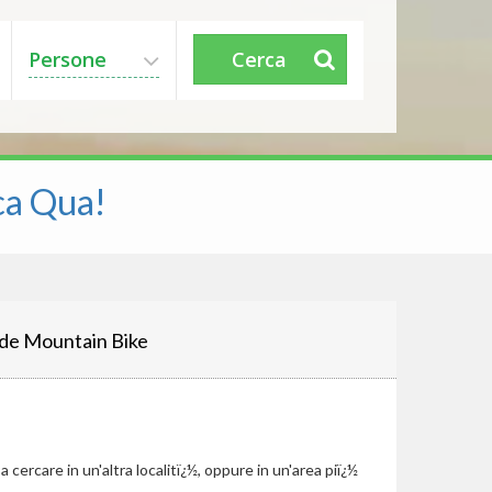
Persone
Cerca
ca Qua!
de Mountain Bike
cercare in un'altra localitï¿½, oppure in un'area piï¿½