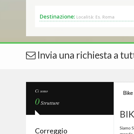
Destinazione:
Località: Es. Roma
Invia una richiesta a tut
Ci sono
Bike
0
Strutture
BI
Siamo Sp
Correggio
grande.