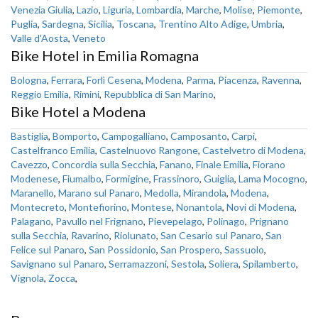
Venezia Giulia
,
Lazio
,
Liguria
,
Lombardia
,
Marche
,
Molise
,
Piemonte
,
Puglia
,
Sardegna
,
Sicilia
,
Toscana
,
Trentino Alto Adige
,
Umbria
,
Valle d'Aosta
,
Veneto
Bike Hotel in Emilia Romagna
Bologna
,
Ferrara
,
Forlì Cesena
,
Modena
,
Parma
,
Piacenza
,
Ravenna
,
Reggio Emilia
,
Rimini
,
Repubblica di San Marino
,
Bike Hotel a Modena
Bastiglia
,
Bomporto
,
Campogalliano
,
Camposanto
,
Carpi
,
Castelfranco Emilia
,
Castelnuovo Rangone
,
Castelvetro di Modena
,
Cavezzo
,
Concordia sulla Secchia
,
Fanano
,
Finale Emilia
,
Fiorano
Modenese
,
Fiumalbo
,
Formigine
,
Frassinoro
,
Guiglia
,
Lama Mocogno
,
Maranello
,
Marano sul Panaro
,
Medolla
,
Mirandola
,
Modena
,
Montecreto
,
Montefiorino
,
Montese
,
Nonantola
,
Novi di Modena
,
Palagano
,
Pavullo nel Frignano
,
Pievepelago
,
Polinago
,
Prignano
sulla Secchia
,
Ravarino
,
Riolunato
,
San Cesario sul Panaro
,
San
Felice sul Panaro
,
San Possidonio
,
San Prospero
,
Sassuolo
,
Savignano sul Panaro
,
Serramazzoni
,
Sestola
,
Soliera
,
Spilamberto
,
Vignola
,
Zocca
,