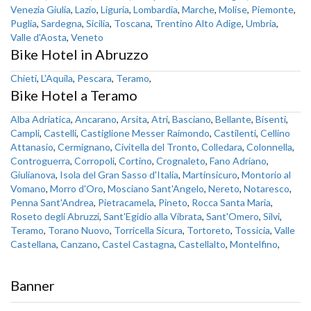
Venezia Giulia
,
Lazio
,
Liguria
,
Lombardia
,
Marche
,
Molise
,
Piemonte
,
Puglia
,
Sardegna
,
Sicilia
,
Toscana
,
Trentino Alto Adige
,
Umbria
,
Valle d'Aosta
,
Veneto
Bike Hotel in Abruzzo
Chieti
,
L'Aquila
,
Pescara
,
Teramo
,
Bike Hotel a Teramo
Alba Adriatica
,
Ancarano
,
Arsita
,
Atri
,
Basciano
,
Bellante
,
Bisenti
,
Campli
,
Castelli
,
Castiglione Messer Raimondo
,
Castilenti
,
Cellino
Attanasio
,
Cermignano
,
Civitella del Tronto
,
Colledara
,
Colonnella
,
Controguerra
,
Corropoli
,
Cortino
,
Crognaleto
,
Fano Adriano
,
Giulianova
,
Isola del Gran Sasso d'Italia
,
Martinsicuro
,
Montorio al
Vomano
,
Morro d'Oro
,
Mosciano Sant'Angelo
,
Nereto
,
Notaresco
,
Penna Sant'Andrea
,
Pietracamela
,
Pineto
,
Rocca Santa Maria
,
Roseto degli Abruzzi
,
Sant'Egidio alla Vibrata
,
Sant'Omero
,
Silvi
,
Teramo
,
Torano Nuovo
,
Torricella Sicura
,
Tortoreto
,
Tossicia
,
Valle
Castellana
,
Canzano
,
Castel Castagna
,
Castellalto
,
Montelfino
,
Banner