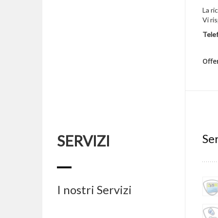
La ri
Vi ri
Tele
Offe
Ser
SERVIZI
I nostri Servizi