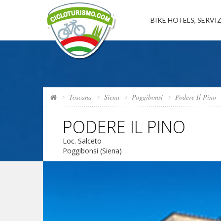
BIKE HOTELS, SERVIZ
Toscana
Siena
Poggibonsi
Podere Il Pino
PODERE IL PINO
Loc. Salceto
Poggibonsi (Siena)