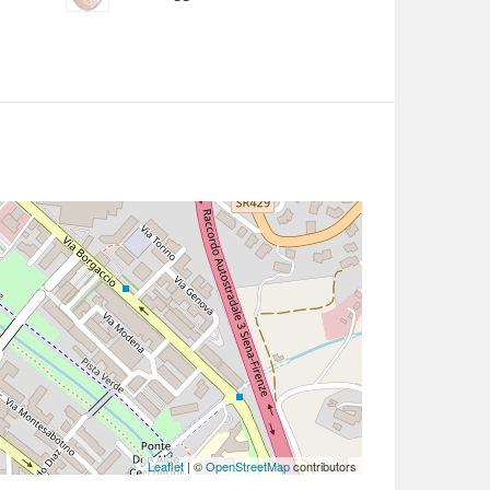
Leaflet
| ©
OpenStreetMap
contributors