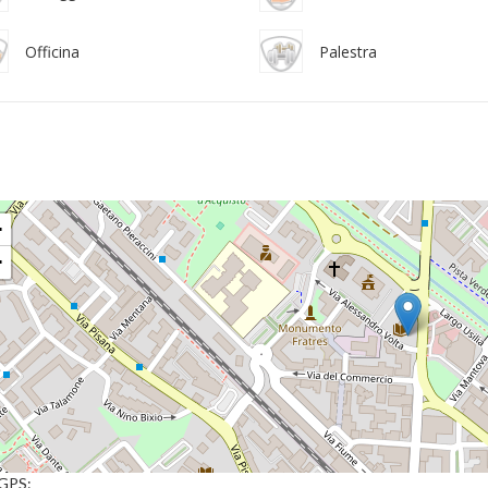
Officina
Palestra
+
−
 GPS: