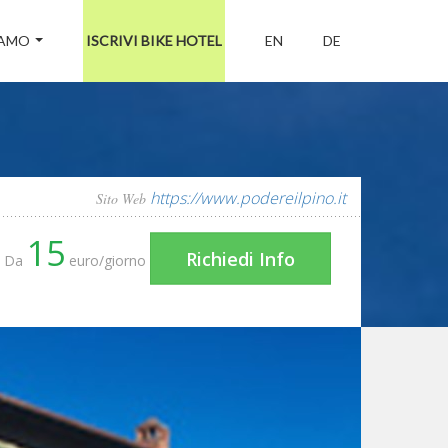
IAMO
ISCRIVI BIKE HOTEL
EN
DE
https://www.podereilpino.it
Sito Web
15
Richiedi Info
Da
euro/giorno