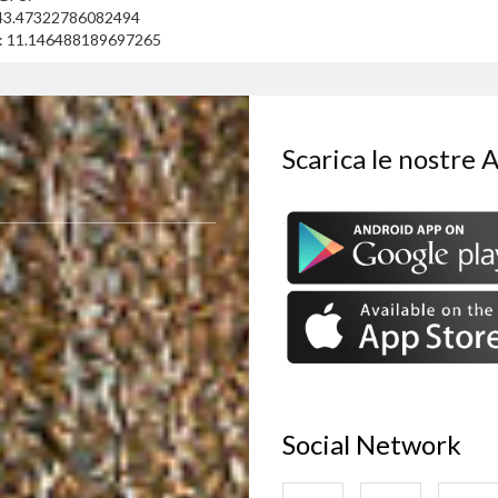
 43.47322786082494
: 11.146488189697265
Scarica le nostre 
Social Network