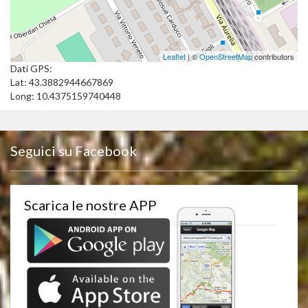
Leaflet
| ©
OpenStreetMap
contributors
Dati GPS:
Lat: 43.3882944667869
Long: 10.4375159740448
Seguici su Facebook
Scarica le nostre APP