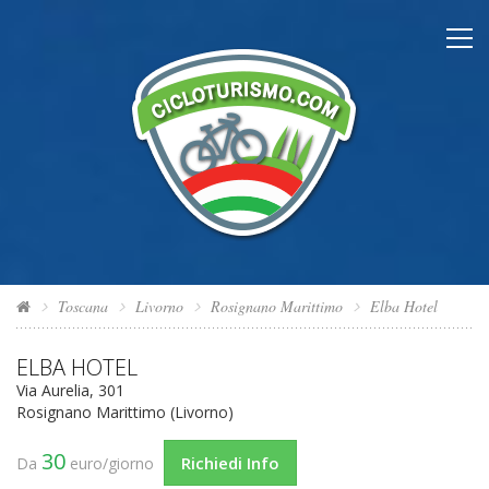
Toscana
Livorno
Rosignano Marittimo
Elba Hotel
ELBA HOTEL
Via Aurelia, 301
Rosignano Marittimo (Livorno)
30
Richiedi Info
Da
euro/giorno