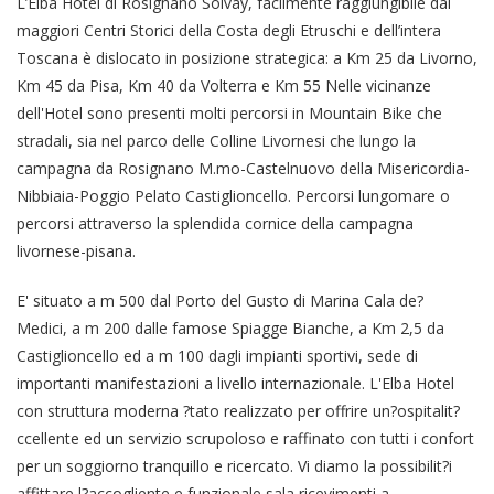
L’Elba Hotel di Rosignano Solvay, facilmente raggiungibile dai
maggiori Centri Storici della Costa degli Etruschi e dell’intera
Toscana è dislocato in posizione strategica: a Km 25 da Livorno,
Km 45 da Pisa, Km 40 da Volterra e Km 55 Nelle vicinanze
dell'Hotel sono presenti molti percorsi in Mountain Bike che
stradali, sia nel parco delle Colline Livornesi che lungo la
campagna da Rosignano M.mo-Castelnuovo della Misericordia-
Nibbiaia-Poggio Pelato Castiglioncello. Percorsi lungomare o
percorsi attraverso la splendida cornice della campagna
livornese-pisana.
E' situato a m 500 dal Porto del Gusto di Marina Cala de?
Medici, a m 200 dalle famose Spiagge Bianche, a Km 2,5 da
Castiglioncello ed a m 100 dagli impianti sportivi, sede di
importanti manifestazioni a livello internazionale. L'Elba Hotel
con struttura moderna ?tato realizzato per offrire un?ospitalit?
ccellente ed un servizio scrupoloso e raffinato con tutti i confort
per un soggiorno tranquillo e ricercato. Vi diamo la possibilit?i
affittare l?accogliente e funzionale sala ricevimenti a