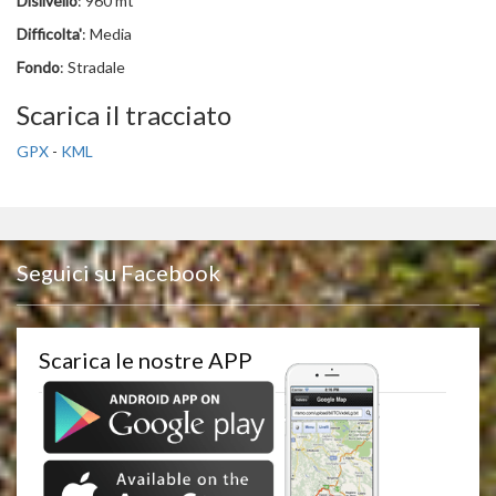
Dislivello
: 960 mt
Difficolta'
: Media
Fondo
: Stradale
Scarica il tracciato
GPX
-
KML
Seguici su Facebook
Scarica le nostre APP