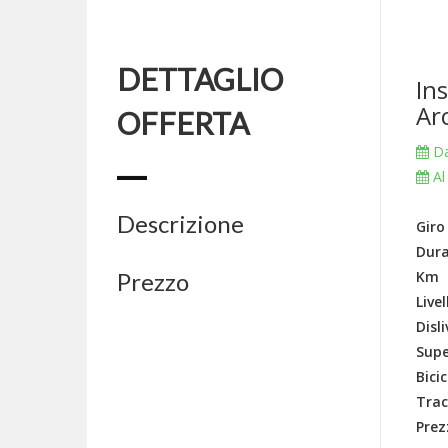
DETTAGLIO
Ins
Ar
OFFERTA
Da
Al
Descrizione
Giro
Du
Prezzo
Li
Di
Supe
Bic
Tr
Prez