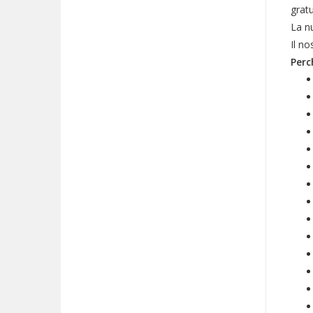
gratu
La nu
Il no
Perc