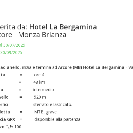
erita da:
Hotel La Bergamina
core - Monza Brianza
l 30/07/2025
 30/09/2025
 ad anello,
inizia e termina ad
Arcore (MB) Hotel La Bergamina -
Va
rata =
ore 4
Km =
48 km
vello =
intermedio
slivello =
520 m
rfici
= sterrato e lastricato.
icletta =
MTB, gravel.
accia GPX =
disponibile alla partenza
zo
: ï¿½ 100