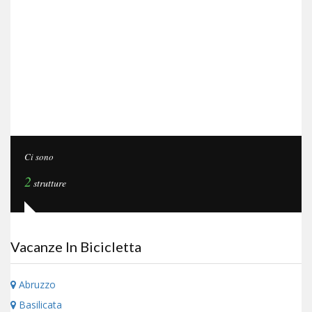
Ci sono
2
strutture
Vacanze In Bicicletta
Abruzzo
Basilicata