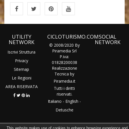
UTILITY
CICLOTURISMO.COM
SOCIAL
NETWORK
NETWORK
© 2008/2020 By
Piramedia Srl
Iscrivi Struttura
P.iva:
Privacy
01828200038
Realizzazione
Sitemap
Tecnica by
Le Regioni
Piramedia
.it
AREA RISERVATA
Tutti i diritti
riservati.
Italiano
-
English
-
Detusche
This website makes use of cookies to enhance browsing experience and