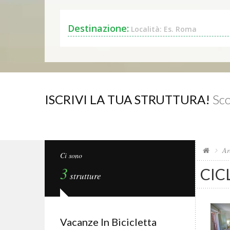
Destinazione:
Località: Es. Roma
ISCRIVI LA TUA STRUTTURA!
Sco
Ar
Ci sono
3
CIC
strutture
Vacanze In Bicicletta