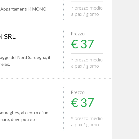
* prezzo medio
na Appartamenti K MONO
a pax / giorno
Prezzo
N SRL
€ 37
iagge del Nord Sardegna, il
* prezzo medio
relax.
a pax / giorno
Prezzo
€ 37
snuraghes, al centro di un
* prezzo medio
l mare, dove potrete
a pax / giorno