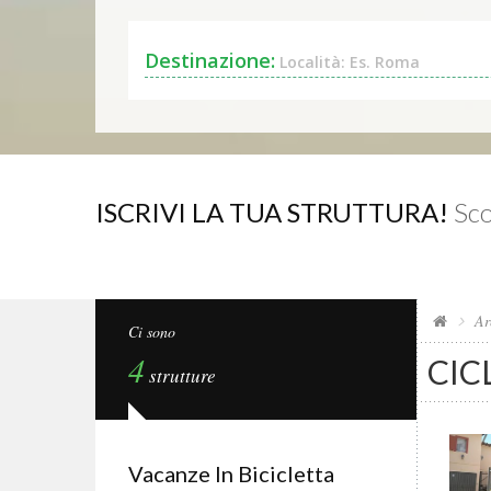
Destinazione:
Località: Es. Roma
ISCRIVI LA TUA STRUTTURA!
Sco
Ar
Ci sono
4
CIC
strutture
Vacanze In Bicicletta