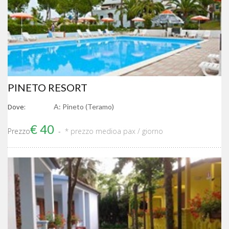
PINETO RESORT
Dove:
A: Pineto (Teramo)
€ 40
Prezzo
* prezzo medio
a pax / giorno