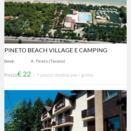
PINETO BEACH VILLAGE E CAMPING
Dove:
A: Pineto (Teramo)
€ 22
Prezzo
* prezzo medio
a pax / giorno