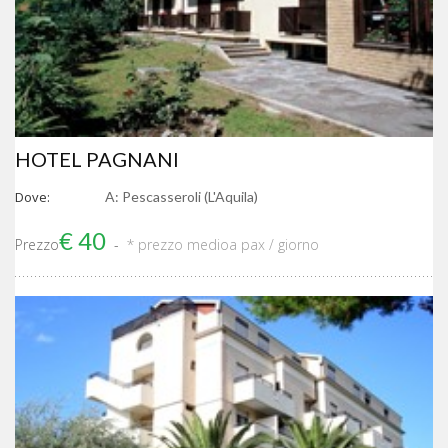
HOTEL PAGNANI
Dove:
A: Pescasseroli (L'Aquila)
€ 40
Prezzo
* prezzo medio
a pax / giorno