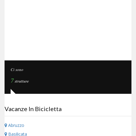
Ci sono
7
strutture
Vacanze In Bicicletta
Abruzzo
Basilicata