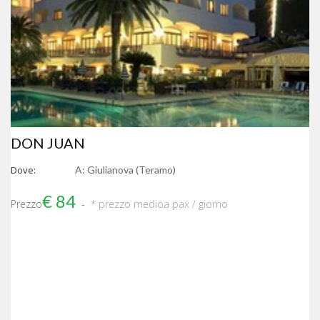
DON JUAN
Dove:
A: Giulianova (Teramo)
€ 84
Prezzo
* prezzo medio
a pax / giorno