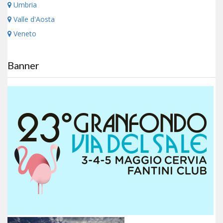
Umbria
Valle d'Aosta
Veneto
Banner