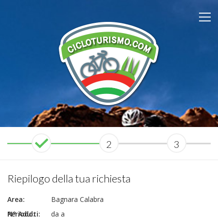
2
3
Riepilogo della tua richiesta
Area:
Bagnara Calabra
N° Adulti:
Periodo:
da a