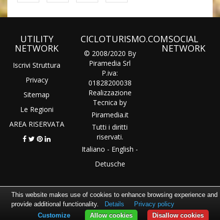
UTILITY
CICLOTURISMO.COM
SOCIAL
NETWORK
NETWORK
© 2008/2020 By
Piramedia Srl
Iscrivi Struttura
P.iva:
Privacy
01828200038
Realizzazione
Sitemap
Tecnica by
Le Regioni
Piramedia
.it
AREA RISERVATA
Tutti i diritti
riservati.
Italiano
-
English
-
Detusche
This website makes use of cookies to enhance browsing experience and
provide additional functionality.
Details
Privacy policy
Customize
Allow cookies
Disallow cookies