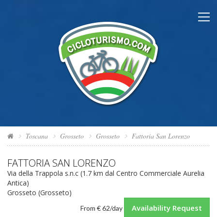
Toscana
Grosseto
Grosseto
Fattoria San Lorenzo
FATTORIA SAN LORENZO
Via della Trappola s.n.c (1.7 km dal Centro Commerciale Aurelia
Antica)
Grosseto (Grosseto)
Availability Request
From
€ 62
/day