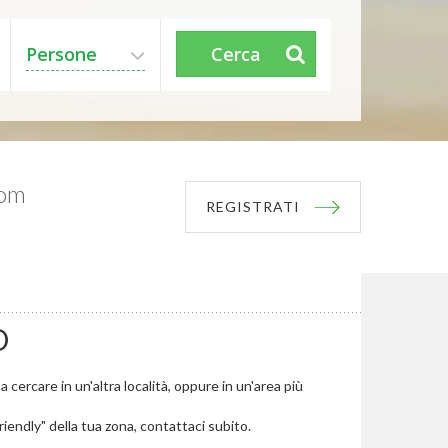
Persone
Cerca
com
REGISTRATI
O
cercare in un'altra località, oppure in un'area più
riendly" della tua zona, contattaci subito.