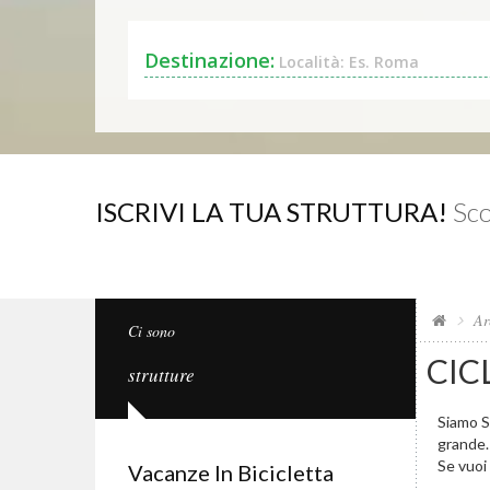
Destinazione:
Località: Es. Roma
ISCRIVI LA TUA STRUTTURA!
Sco
Ar
Ci sono
CIC
strutture
Siamo Sp
grande.
Se vuoi 
Vacanze In Bicicletta